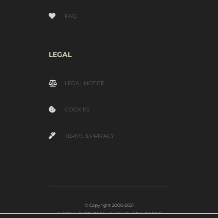
FAQ
LEGAL
LEGAL NOTICE
COOKIES
TERMS & PRIVACY
© Copyright 2000-2021
IMPERIAL PARTNERS Ltd | LUXURY BRANDS FOR