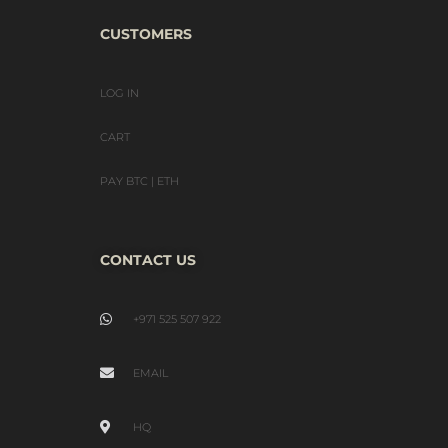
CUSTOMERS
LOG IN
CART
PAY BTC | ETH
CONTACT US
+971 525 507 922
EMAIL
HQ