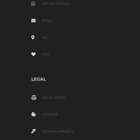
+971 525 507 922
EMAIL
HQ
FAQ
LEGAL
LEGAL NOTICE
COOKIES
TERMS & PRIVACY