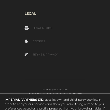
LEGAL
LEGAL NOTICE
COOKIES
TERMS & PRIVACY
© Copyright 2000-2021
IMPERIAL PARTNERS Ltd | LUXURY BRANDS FOR
EDUCATION
IMPERIAL PARTNERS LTD.
uses its own and third-party cookies, in
order to analyze our services and show you advertising related to your
preferences based on a profile prepared from your browsing habits. If