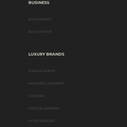
BUSINESS
BUILD MYSELF
BUILD WITH IP
LUXURY BRANDS
KHAN ACADEMY
HARVARD UNIVERSITY
COUSERA
GOOGLE LEARNING
ASTON DEALERS