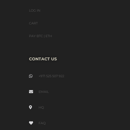
LOG IN
CART
PAY BTC | ETH
CONTACT US
+971 525 507 922
EMAIL
HQ
FAQ