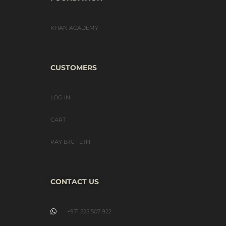
KHAN ACADEMY
CUSTOMERS
LOG IN
CART
PAY BTC | ETH
CONTACT US
+971 525 507 922