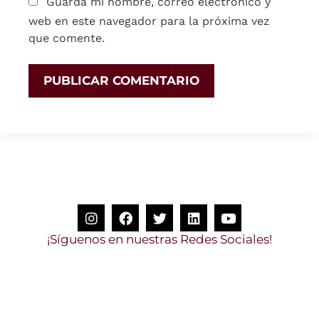
Guarda mi nombre, correo electrónico y
web en este navegador para la próxima vez
que comente.
¡
S
í
g
u
e
n
o
s
e
n
n
u
e
s
t
r
a
s
R
e
d
e
s
S
o
c
i
a
l
e
s
!