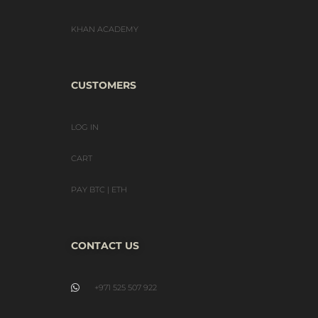
KHAN ACADEMY
CUSTOMERS
LOG IN
CART
PAY BTC | ETH
CONTACT US
+971 525 507 922