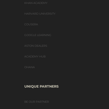
KHAN ACADEMY
HARVARD UNIVERSITY
COUSERA
GOOGLE LEARNING
ASTON DEALERS
ACADEMY HUB
OHANA
UNIQUE PARTNERS
BE OUR PARTNER