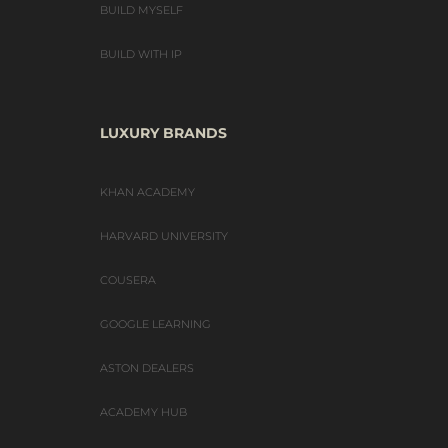
BUILD MYSELF
BUILD WITH IP
LUXURY BRANDS
KHAN ACADEMY
HARVARD UNIVERSITY
COUSERA
GOOGLE LEARNING
ASTON DEALERS
ACADEMY HUB