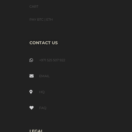
CART
PAY BTC | ETH
CONTACT US
+971 525 507 922
EMAIL
HQ
FAQ
LEGAL