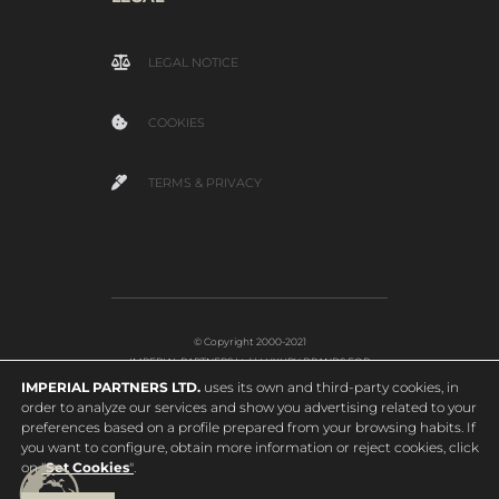
LEGAL NOTICE
COOKIES
TERMS & PRIVACY
© Copyright 2000-2021
IMPERIAL PARTNERS Ltd | LUXURY BRANDS FOR
EDUCATION
IMPERIAL PARTNERS LTD.
uses its own and third-party cookies, in
order to analyze our services and show you advertising related to your
preferences based on a profile prepared from your browsing habits. If
you want to configure, obtain more information or reject cookies, click
on
"
Set Cookies
"
.