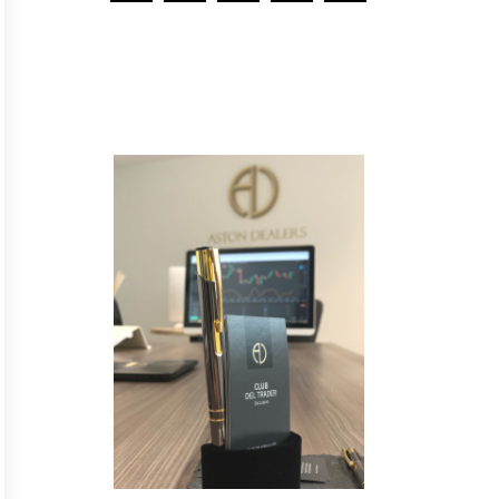
Y
n
o
t
e
p
i
e
r
d
a
s
n
i
n
g
u
n
a
n
o
v
e
d
a
d