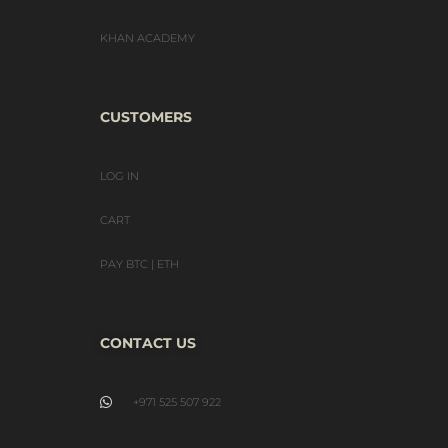
KHAN ACADEMY
CUSTOMERS
LOG IN
CART
PAY BTC | ETH
CONTACT US
+971 525 507 922