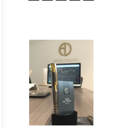
Y
n
o
t
e
p
i
e
r
d
a
s
n
i
n
g
u
n
a
n
o
v
e
d
a
d