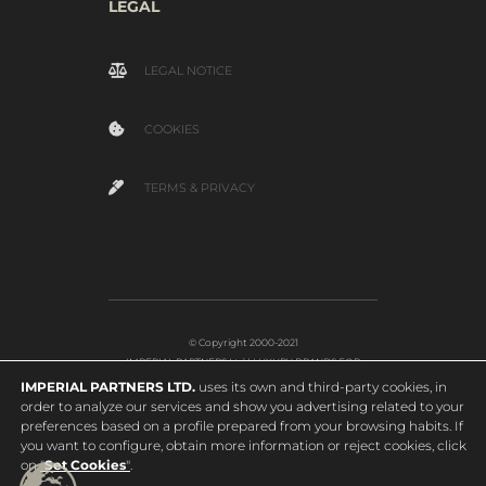
LEGAL
LEGAL NOTICE
COOKIES
TERMS & PRIVACY
© Copyright 2000-2021
IMPERIAL PARTNERS Ltd | LUXURY BRANDS FOR
EDUCATION
IMPERIAL PARTNERS LTD.
uses its own and third-party cookies, in
order to analyze our services and show you advertising related to your
preferences based on a profile prepared from your browsing habits. If
you want to configure, obtain more information or reject cookies, click
on
"
Set Cookies
"
.