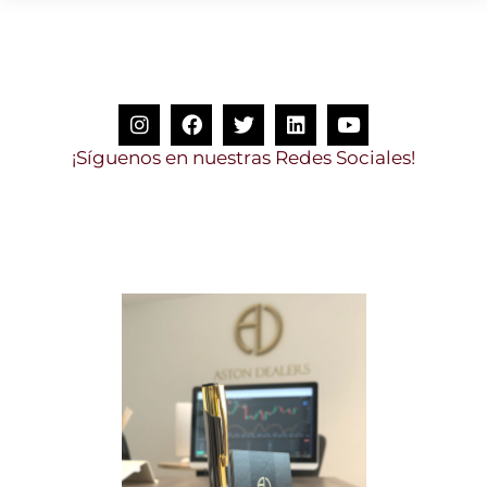
¡
S
í
g
u
e
n
o
s
e
n
n
u
e
s
t
r
a
s
R
e
d
e
s
S
o
c
i
a
l
e
s
!