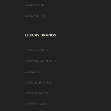
BUILD MYSELF
BUILD WITH IP
LUXURY BRANDS
KHAN ACADEMY
HARVARD UNIVERSITY
COUSERA
GOOGLE LEARNING
ASTON DEALERS
ACADEMY HUB