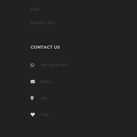
CART
PAY BTC | ETH
CONTACT US
+971 525 507 922
EMAIL
HQ
FAQ