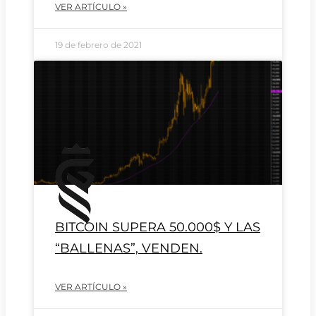
VER ARTÍCULO »
19 de febrero de 2021
BITCOIN SUPERA 50.000$ Y LAS
“BALLENAS”, VENDEN.
VER ARTÍCULO »