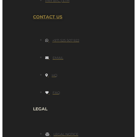
PAY BTC | ETH
CONTACT US
+971 525 507 922
EMAIL
HQ
FAQ
LEGAL
LEGAL NOTICE