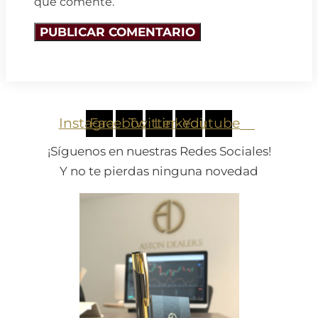
que comente.
Instagram
Facebook
Twitter
Linkedin
Youtube
¡
S
í
g
u
e
n
o
s
e
n
n
u
e
s
t
r
a
s
R
e
d
e
s
S
o
c
i
a
l
e
s
!
Y
n
o
t
e
p
i
e
r
d
a
s
n
i
n
g
u
n
a
n
o
v
e
d
a
d