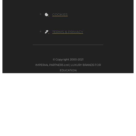
COOKIES
TERMS & PRIVACY
© Copyright 2000-2021
IMPERIAL PARTNERS Ltd | LUXURY BRANDS FOR
EDUCATION