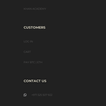
KHAN ACADEMY
CUSTOMERS
LOG IN
CART
PAY BTC | ETH
CONTACT US
+971 525 507 922