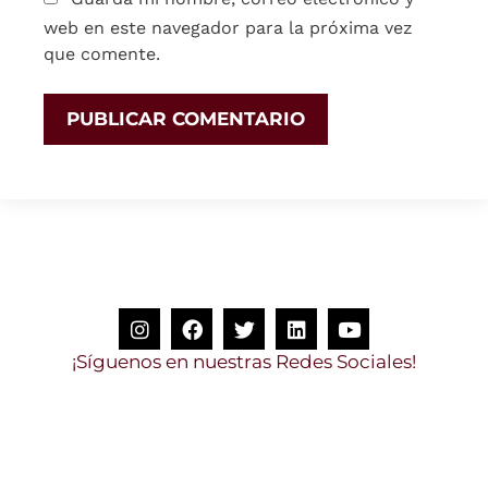
web en este navegador para la próxima vez
que comente.
¡
S
í
g
u
e
n
o
s
e
n
n
u
e
s
t
r
a
s
R
e
d
e
s
S
o
c
i
a
l
e
s
!