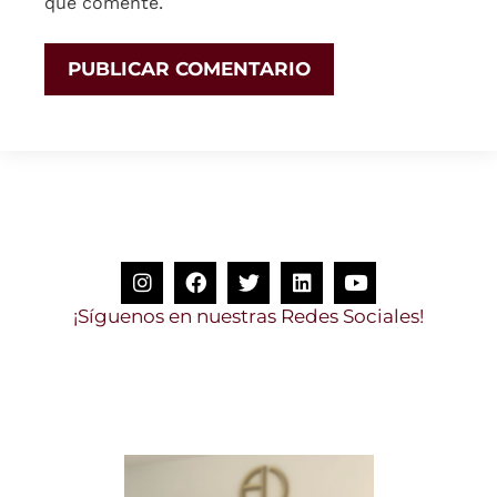
que comente.
¡
S
í
g
u
e
n
o
s
e
n
n
u
e
s
t
r
a
s
R
e
d
e
s
S
o
c
i
a
l
e
s
!