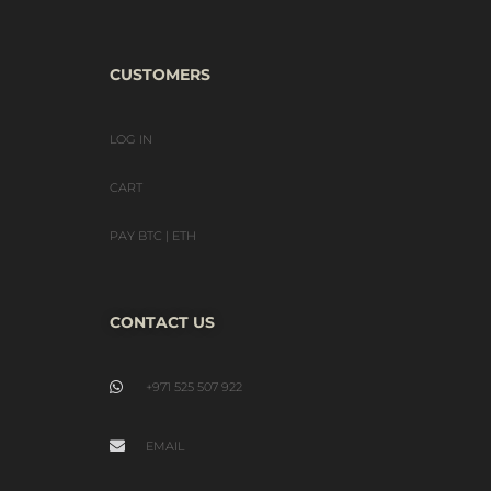
CUSTOMERS
LOG IN
CART
PAY BTC | ETH
CONTACT US
+971 525 507 922
EMAIL