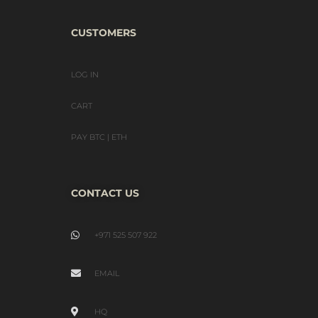
CUSTOMERS
LOG IN
CART
PAY BTC | ETH
CONTACT US
+971 525 507 922
EMAIL
HQ