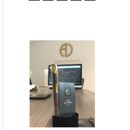
Y
n
o
t
e
p
i
e
r
d
a
s
n
i
n
g
u
n
a
n
o
v
e
d
a
d