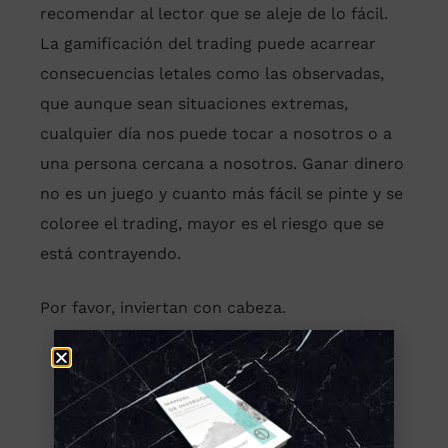
recomendar al lector que se aleje de lo fácil.
La gamificación del trading puede acarrear
consecuencias letales como las observadas,
que aunque sean situaciones extremas,
cualquier día nos puede tocar a nosotros o a
una persona cercana a nosotros. Ganar dinero
no es un juego y cuanto más fácil se pinte y se
coloree el trading, mayor es el riesgo que se
está contrayendo.
Por favor, inviertan con cabeza.
Cristina Bartés
Chief Operating Officer