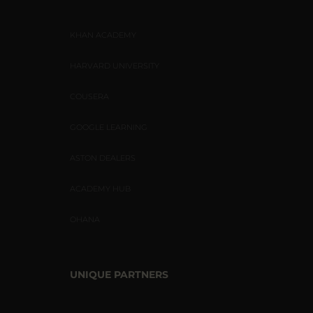
KHAN ACADEMY
HARVARD UNIVERSITY
COUSERA
GOOGLE LEARNING
ASTON DEALERS
ACADEMY HUB
OHANA
UNIQUE PARTNERS