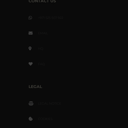
CONTACT US
+971 525 507 922
EMAIL
HQ
FAQ
LEGAL
LEGAL NOTICE
COOKIES