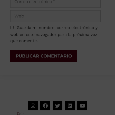
Guarda mi nombre, correo electrónico y
web en este navegador para la próxima vez
que comente.
t
r
s
a
e
u
s
n
¡
S
í
g
u
e
n
o
s
e
n
R
e