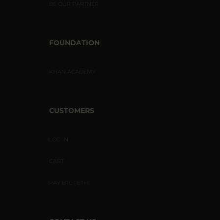
BE OUR PARTNER
FOUNDATION
KHAN ACADEMY
CUSTOMERS
LOG IN
CART
PAY BTC | ETH