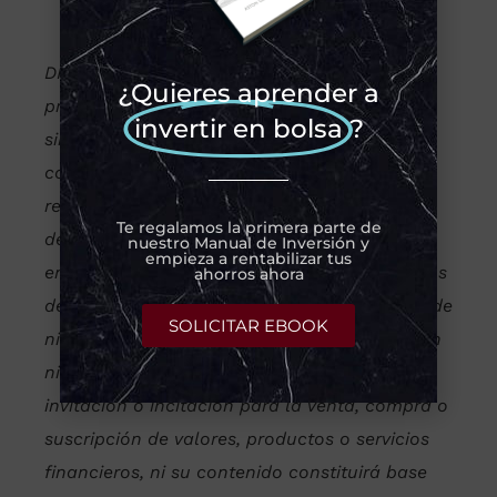
DISCLAIMER:
La información y opiniones del
¿Quieres aprender a
presente artículo tienen carácter informativo,
invertir en bolsa
?
sin intención de influir en cualquier decisión
comercial y no representan una
recomendación personalizada de inversión ni
Te regalamos la primera parte de
de asesoramiento, dado que no se ha tenido
nuestro Manual de Inversión y
empieza a rentabilizar tus
en cuenta la situación financiera, los objetivos
ahorros ahora
de inversión u otras necesidades personales de
SOLICITAR EBOOK
ningún inversor en particular y no constituyen
ni pueden interpretarse como una oferta,
invitación o incitación para la venta, compra o
suscripción de valores, productos o servicios
financieros, ni su contenido constituirá base