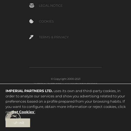
LEGAL NOTICE
COOKIES
TERMS & PRIVACY
© Copyright 2000-2021
IMPERIAL PARTNERS Ltd | LUXURY BRANDS FOR
EDUCATION
IMPERIAL PARTNERS LTD.
uses its own and third-party cookies, in
order to analyze our services and show you advertising related to your
preferences based on a profile prepared from your browsing habits. If
you want to configure, obtain more information or reject cookies, click
on
"
Set Cookies
"
.
Submit