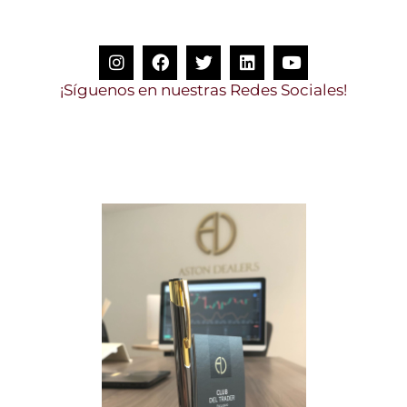
S
í
g
u
e
n
o
s
e
n
n
u
e
s
t
r
a
s
R
e
d
e
s
S
o
c
i
a
l
e
s
!
¡