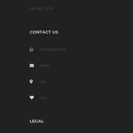
PAY BTC | ETH
CONTACT US
+971 525 507 922
EMAIL
HQ
FAQ
LEGAL