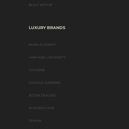
BUILD WITH IP
LUXURY BRANDS
KHAN ACADEMY
HARVARD UNIVERSITY
COUSERA
GOOGLE LEARNING
ASTON DEALERS
ACADEMY HUB
OHANA