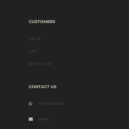
CUSTOMERS
LOG IN
CART
PAY BTC | ETH
CONTACT US
+971 525 507 922
EMAIL