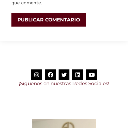
que comente.
¡
S
í
g
u
e
n
o
s
e
n
n
u
e
s
t
r
a
s
R
e
d
e
s
S
o
c
i
a
l
e
s
!