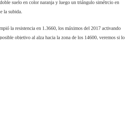
doble suelo en color naranja y luego un triángulo simétrcio en
e la subida.
ió la resistencia en 1.3660, los máximos del 2017 activando
posible objetivo al alza hacia la zona de los 14600, veremos si lo
 una corrección desde máximos del 2018 en la zona de los
a zona de los 1.3300, más de 1.000 pips de caída en un solo mes.
rte, se está intentando apoyar en la zona de la directriz alcista
zo tiene resistencia a vigilar en los máximos del pasado 10 de
SD activaría divergencia alcista con el indicador MACD, vemos
cambio en el MACD podemos dibujar mínimos crecientes, es una
dica posible cambio de tendencia, sin emabrgo, todavía no se ha