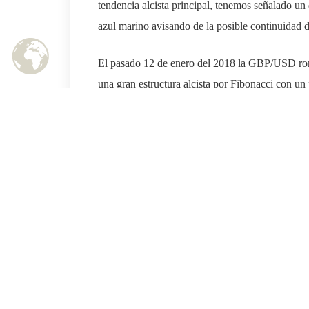
tendencia alcista principal, tenemos señalado un 
azul marino avisando de la posible continuidad d
El pasado 12 de enero del 2018 la GBP/USD romp
una gran estructura alcista por Fibonacci con un 
acaba cumpliendo en el futuro.
A mediados de abril del 2018 la paridad empezó
1.4380, llegando a marcar mínimos de mayo en l
Actualmente el cruce se encuentra en zona de sopo
principal en color morado. Luego en el corto pla
mayo en 1.3610, de superar este nivel la GBP/U
cómo el precio forma mínimos decrecientes en 
contradicción entre el precio y el oscilador e in
roto la resistencia clave en 1.3610.