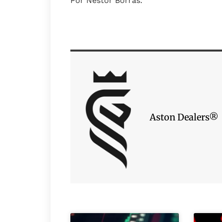
Por Néstor Borràs.
Aston Dealers®