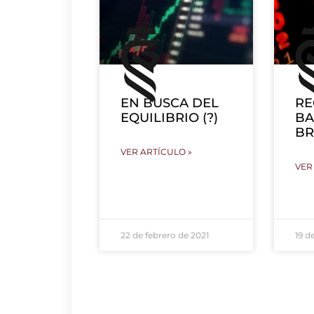
EN BUSCA DEL
RE
EQUILIBRIO (?)
BA
BR
VER ARTÍCULO »
VER
22 de febrero de 2021
19 d