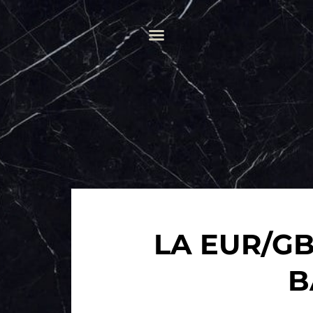
LA EUR/G
B