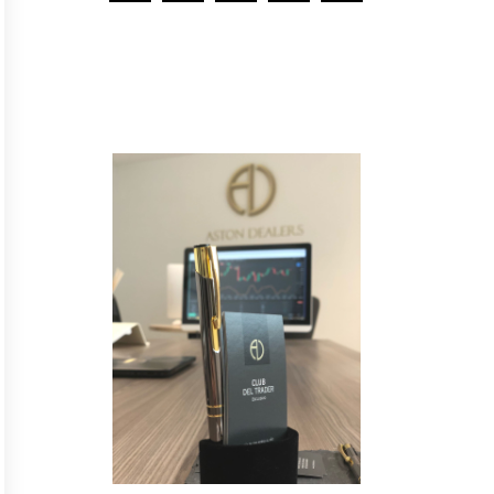
Y
n
o
t
e
p
i
e
r
d
a
s
n
i
n
g
u
n
a
n
o
v
e
d
a
d