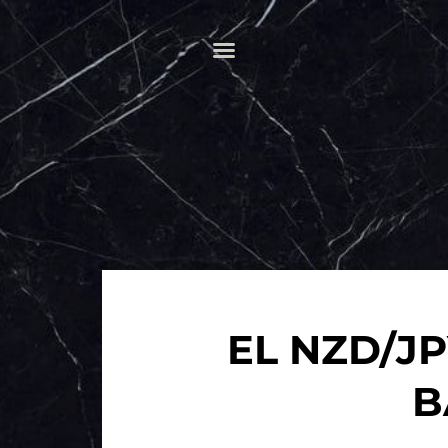
EL NZD/J
B