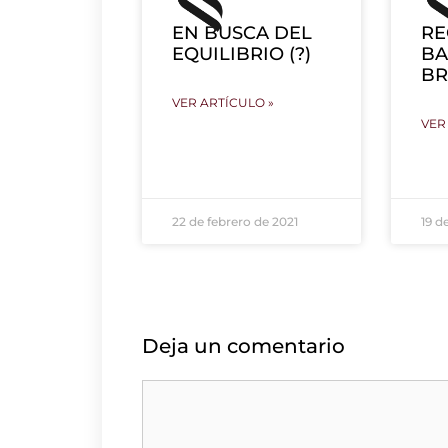
EN BUSCA DEL
RE
EQUILIBRIO (?)
BA
BR
VER ARTÍCULO »
VER
22 de febrero de 2021
19 d
Deja un comentario