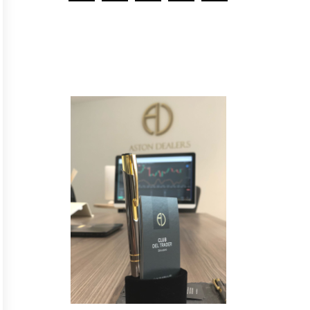
Y
n
o
t
e
p
i
e
r
d
a
s
n
i
n
g
u
n
a
n
o
v
e
d
a
d