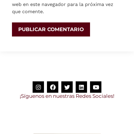
web en este navegador para la próxima vez
que comente.
¡
S
í
g
u
e
n
o
s
e
n
n
u
e
s
t
r
a
s
R
e
d
e
s
S
o
c
i
a
l
e
s
!