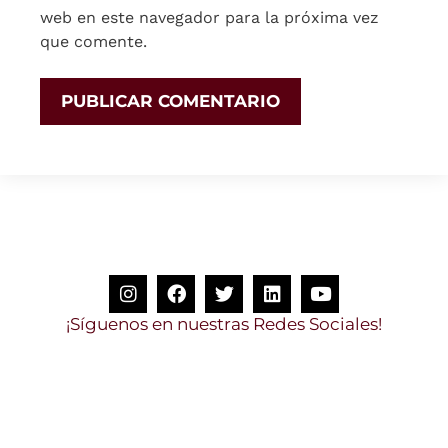
web en este navegador para la próxima vez
que comente.
S
í
g
u
e
n
o
s
e
n
n
u
e
s
t
r
a
s
R
e
d
e
s
S
o
c
i
a
l
e
s
!
¡