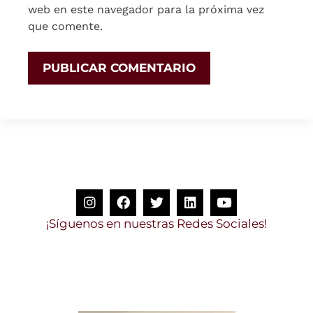
web en este navegador para la próxima vez
que comente.
g
u
e
n
o
s
e
n
n
u
e
s
t
r
a
s
R
e
d
e
s
S
o
c
i
a
l
e
s
!
í
S
Y
n