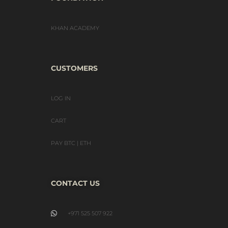
KHAN ACADEMY
CUSTOMERS
LOG IN
CART
PAY BTC | ETH
CONTACT US
+971 525 507 922