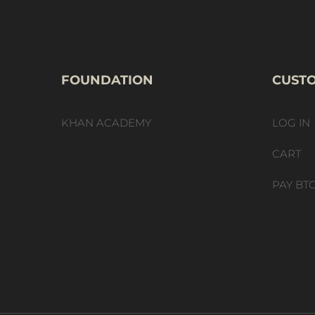
FOUNDATION
CUST
KHAN ACADEMY
LOG IN
CART
PAY BTC