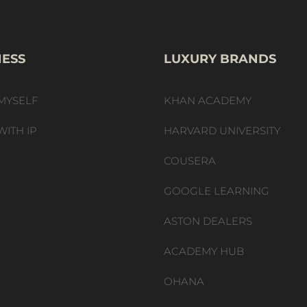
NESS
LUXURY BRANDS
MYSELF
KHAN ACADEMY
WITH IP
HARVARD UNIVERSITY
COUSERA
GOOGLE LEARNING
ASTON DEALERS
ACADEMY HUB
OHANA