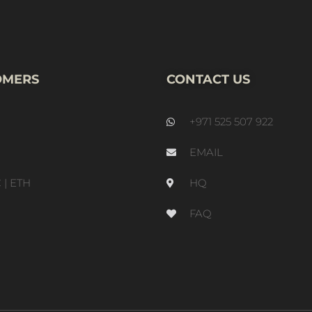
OMERS
CONTACT US
+971 525 507 922
EMAIL
 | ETH
HQ
FAQ